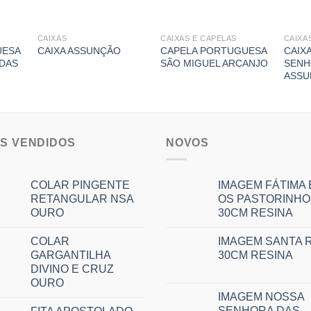
CAIXAS
CAIXAS E CAPELAS
CAIXA
UESA
CAPELA PORTUGUESA
CAIX
CAIXA ASSUNÇÃO
DAS
SÃO MIGUEL ARCANJO
SENH
ASSU
IS VENDIDOS
NOVOS
COLAR PINGENTE
IMAGEM FÁTIMA 
RETANGULAR NSA
OS PASTORINHO
OURO
30CM RESINA
COLAR
IMAGEM SANTA R
GARGANTILHA
30CM RESINA
DIVINO E CRUZ
OURO
IMAGEM NOSSA
SENHORA DAS