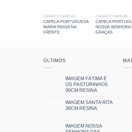
AS
CAIXAS E CAPELAS
CAIXAS E CAPELAS
XA IMACULADO
CAPELA PORTUGUESA
CAPELA PORTUG
AÇÃO DE MARIA
MARIA PASSA NA
NOSSA SENHORA 
FRENTE
GRAÇAS
ÚLTIMOS
MA
IMAGEM FÁTIMA E
OS PASTORINHOS
30CM RESINA
IMAGEM SANTA RITA
30CM RESINA
IMAGEM NOSSA
SENHORA DAS