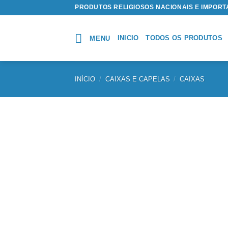
Skip
PRODUTOS RELIGIOSOS NACIONAIS E IMPOR
to
content
INICIO
TODOS OS PRODUTOS
MENU
INÍCIO
/
CAIXAS E CAPELAS
/
CAIXAS