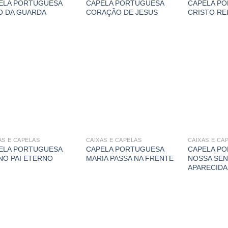
ELA PORTUGUESA
CAPELA PORTUGUESA
CAPELA P
O DA GUARDA
CORAÇÃO DE JESUS
CRISTO RE
AS E CAPELAS
CAIXAS E CAPELAS
CAIXAS E CA
ELA PORTUGUESA
CAPELA PORTUGUESA
CAPELA P
INO PAI ETERNO
MARIA PASSA NA FRENTE
NOSSA SE
APARECIDA