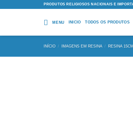
Skip
PRODUTOS RELIGIOSOS NACIONAIS E IMPOR
to
content
INICIO
TODOS OS PRODUTOS
MENU
INÍCIO
/
IMAGENS EM RESINA
/
RESINA 15C