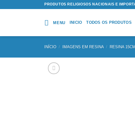
Skip
PRODUTOS RELIGIOSOS NACIONAIS E IMPOR
to
content
INICIO
TODOS OS PRODUTOS
MENU
INÍCIO
/
IMAGENS EM RESINA
/
RESINA 15C