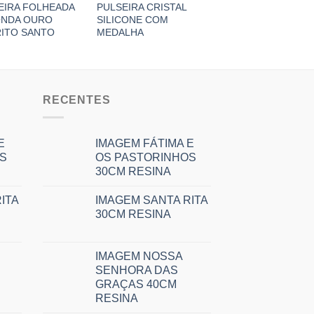
EIRA FOLHEADA
PULSEIRA CRISTAL
PULSEIRA FOLHEA
NDA OURO
SILICONE COM
BRACELETE NOSS
RITO SANTO
MEDALHA
SENHORA OURO
RECENTES
E
IMAGEM FÁTIMA E
S
OS PASTORINHOS
30CM RESINA
ITA
IMAGEM SANTA RITA
30CM RESINA
IMAGEM NOSSA
SENHORA DAS
GRAÇAS 40CM
RESINA