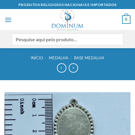
Skip
PRODUTOS RELIGIOSOS NACIONAIS E IMPORTADOS
to
content
0
INÍCIO
/
MEDALHA
/
BASE MEDALHA